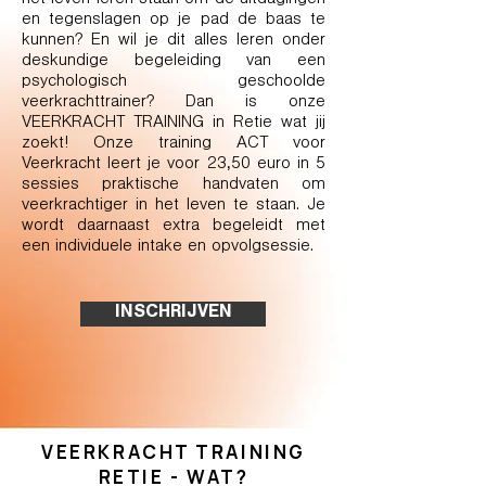
het leven leren staan om de uitdagingen
en tegenslagen op je pad de baas te
kunnen? En wil je dit alles leren onder
deskundige begeleiding van een
psychologisch geschoolde
veerkrachttrainer? Dan is onze
VEERKRACHT TRAINING in Retie wat jij
zoekt! Onze training ACT voor
Veerkracht leert je voor 23,50 euro in 5
sessies praktische handvaten om
veerkrachtiger in het leven te staan. Je
wordt daarnaast extra begeleidt met
een individuele intake en opvolgsessie.
INSCHRIJVEN
VEERKRACHT TRAINING
RETIE - WAT?