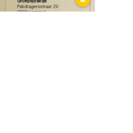
Groepspraktijk
Pakdragersstraat 20
3920 Lommel
Haspengouw
(Borgloon)
Groepspraktijk
Tongersestraat 16,
3840 Borgloon
Diest
Groepspraktijk
Langenberg 46,
3294 Diest