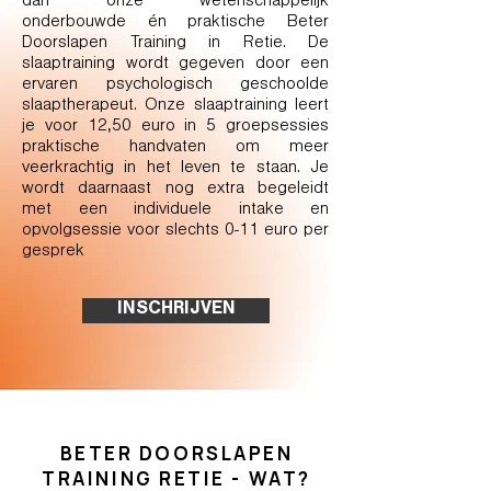
dan onze wetenschappelijk
onderbouwde én praktische Beter
Doorslapen Training in Retie. De
slaaptraining wordt gegeven door een
ervaren psychologisch geschoolde
slaaptherapeut. Onze slaaptraining leert
je voor 12,50 euro in 5 groepsessies
praktische handvaten om meer
veerkrachtig in het leven te staan. Je
wordt daarnaast nog extra begeleidt
met een individuele intake en
opvolgsessie voor slechts 0-11 euro per
gesprek
INSCHRIJVEN
BETER DOORSLAPEN
TRAINING RETIE - WAT?