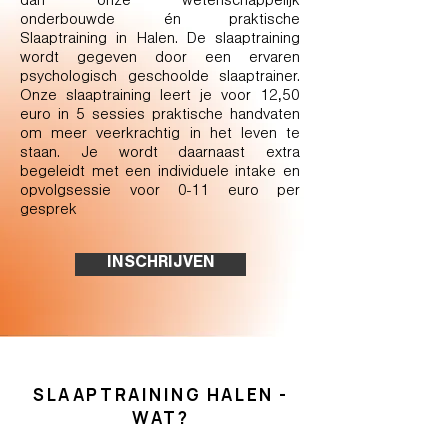
dan onze wetenschappelijk
onderbouwde én praktische
Slaaptraining in Halen. De slaaptraining
wordt gegeven door een ervaren
psychologisch geschoolde slaaptrainer.
Onze slaaptraining leert je voor 12,50
euro in 5 sessies praktische handvaten
om meer veerkrachtig in het leven te
staan. Je wordt daarnaast extra
begeleidt met een individuele intake en
opvolgsessie voor 0-11 euro per
gesprek
INSCHRIJVEN
SLAAPTRAINING HALEN -
WAT?