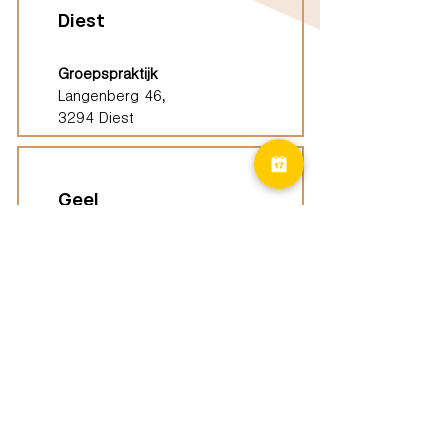
Diest
Groepspraktijk
Langenberg 46,
3294 Diest
Geel
Groepspraktijk
Eindhoutseweg 39B,
2440 Geel
Limburg
Vindplaatsen (ELP)