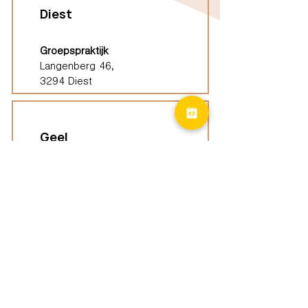
Diest
Groepspraktijk
Langenberg 46,
3294 Diest
Geel
Groepspraktijk
Eindhoutseweg 39B,
2440 Geel
Limburg
Vindplaatsen (ELP)