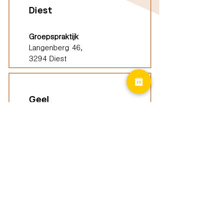
Diest
Groepspraktijk
Langenberg 46,
3294 Diest
Geel
Groepspraktijk
Eindhoutseweg 39B,
2440 Geel
Limburg
Vindplaatsen (ELP)