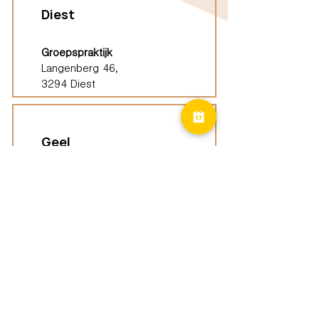
Diest
Groepspraktijk
Langenberg 46,
3294 Diest
Geel
Groepspraktijk
Eindhoutseweg 39B,
2440 Geel
Limburg
Vindplaatsen (ELP)