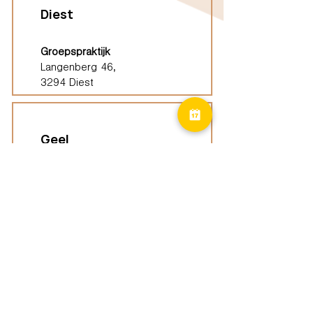
Diest
Groepspraktijk
Langenberg 46,
3294 Diest
Geel
Groepspraktijk
Eindhoutseweg 39B,
2440 Geel
Limburg
Vindplaatsen (ELP)