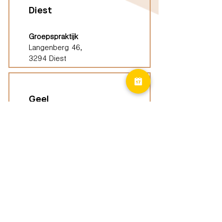
Diest
Groepspraktijk
Langenberg 46,
3294 Diest
Geel
Groepspraktijk
Eindhoutseweg 39B,
2440 Geel
Limburg
Vindplaatsen (ELP)