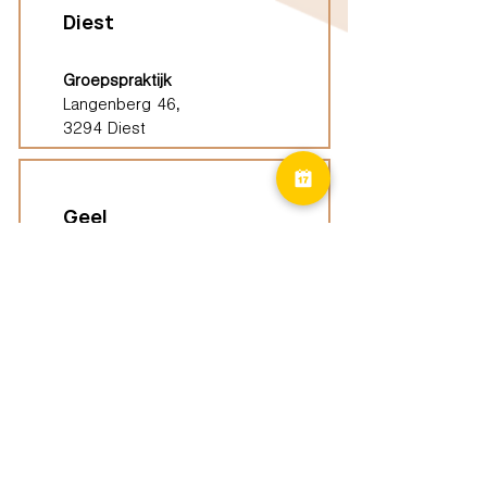
Diest
Groepspraktijk
Langenberg 46,
3294 Diest
Geel
Groepspraktijk
Eindhoutseweg 39B,
2440 Geel
Limburg
Vindplaatsen (ELP)