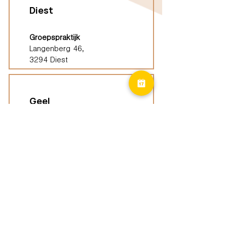
Diest
Groepspraktijk
Langenberg 46,
3294 Diest
Geel
Groepspraktijk
Eindhoutseweg 39B,
2440 Geel
Limburg
Vindplaatsen (ELP)