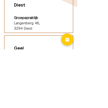
Diest
Groepspraktijk
Langenberg 46,
3294 Diest
Geel
Groepspraktijk
Eindhoutseweg 39B,
2440 Geel
Limburg
Vindplaatsen (ELP)