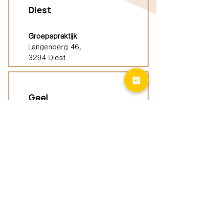
Diest
Groepspraktijk
Langenberg 46,
3294 Diest
Geel
Groepspraktijk
Eindhoutseweg 39B,
2440 Geel
Limburg
Vindplaatsen (ELP)