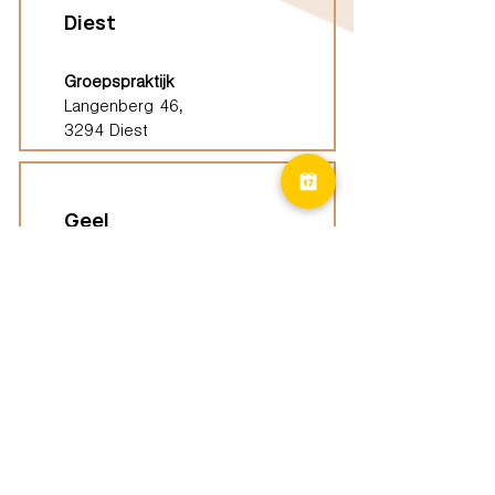
Diest
Groepspraktijk
Langenberg 46,
3294 Diest
Geel
Groepspraktijk
Eindhoutseweg 39B,
2440 Geel
Limburg
Vindplaatsen (ELP)