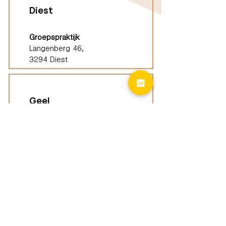
Diest
Groepspraktijk
Langenberg 46,
3294 Diest
Geel
Groepspraktijk
Eindhoutseweg 39B,
2440 Geel
Limburg
Vindplaatsen (ELP)