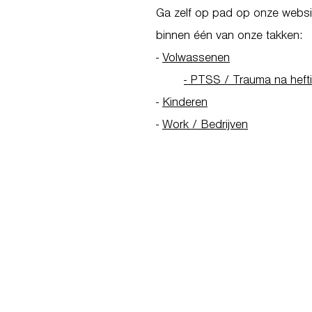
Ga zelf op pad op onze websit
binnen één van onze takken:
-
Volwassenen
- PTSS / Trauma na heft
-
Kinderen
-
Work / Bedrijven
Go to Homepage