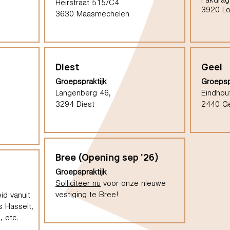
Pakdrag
Heirstraat 515/C4
3920 L
3630 Maasmechelen
Diest
Geel
Groepspraktijk
Groepsp
Langenberg 46,
Eindhou
3294 Diest
2440 G
Bree (Opening sep '26)
Groepspraktijk
Solliciteer nu
voor onze nieuwe
vestiging te Bree!
id vanuit
s Hasselt,
 etc.