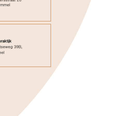
ersstraat 20
ommel
raktijk
tseweg 39B,
eel