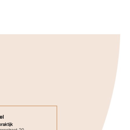
el
raktijk