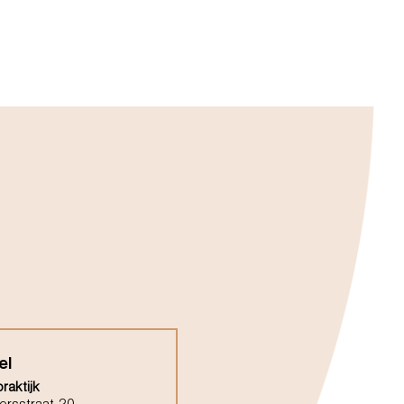
el
raktijk