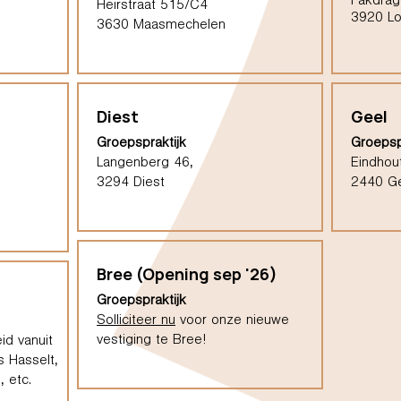
Pakdrag
Heirstraat 515/C4
3920 L
3630 Maasmechelen
Diest
Geel
Groepspraktijk
Groepsp
Langenberg 46,
Eindhou
3294 Diest
2440 G
Bree (Opening sep '26)
Groepspraktijk
Solliciteer nu
voor onze nieuwe
vestiging te Bree!
id vanuit
s Hasselt,
 etc.