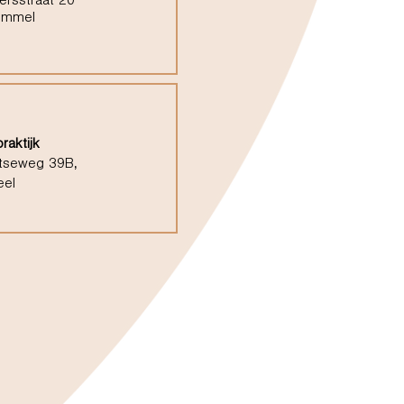
ersstraat 20
ommel
raktijk
tseweg 39B,
eel