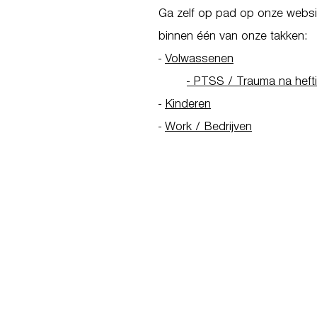
Ga zelf op pad op onze websit
binnen één van onze takken:
-
Volwassenen
- PTSS / Trauma na heft
-
Kinderen
-
Work / Bedrijven
Go to Homepage