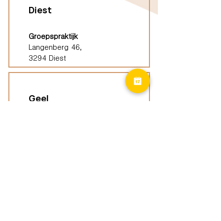
Diest
Groepspraktijk
Langenberg 46,
3294 Diest
Geel
Groepspraktijk
Eindhoutseweg 39B,
2440 Geel
Limburg
Vindplaatsen (ELP)