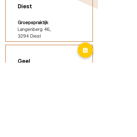
Diest
Groepspraktijk
Langenberg 46,
3294 Diest
Geel
Groepspraktijk
Eindhoutseweg 39B,
2440 Geel
Limburg
Vindplaatsen (ELP)