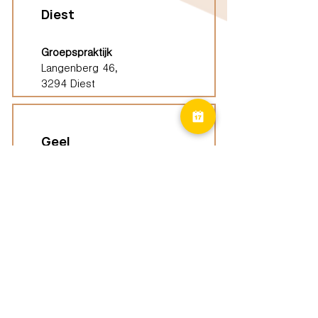
Diest
Groepspraktijk
Langenberg 46,
3294 Diest
Geel
Groepspraktijk
Eindhoutseweg 39B,
2440 Geel
Limburg
Vindplaatsen (ELP)