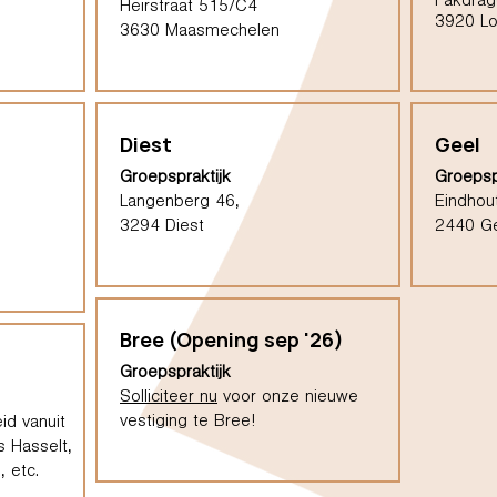
Pakdrag
Heirstraat 515/C4
3920 L
3630 Maasmechelen
Diest
Geel
Groepspraktijk
Groepsp
Langenberg 46,
Eindhou
3294 Diest
2440 G
Bree (Opening sep '26)
Groepspraktijk
Solliciteer nu
voor onze nieuwe
vestiging te Bree!
id vanuit
s Hasselt,
 etc.