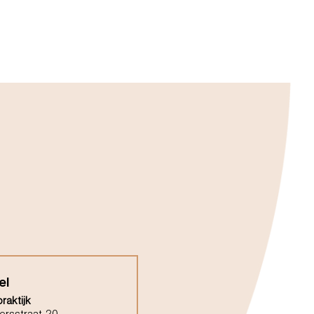
el
raktijk