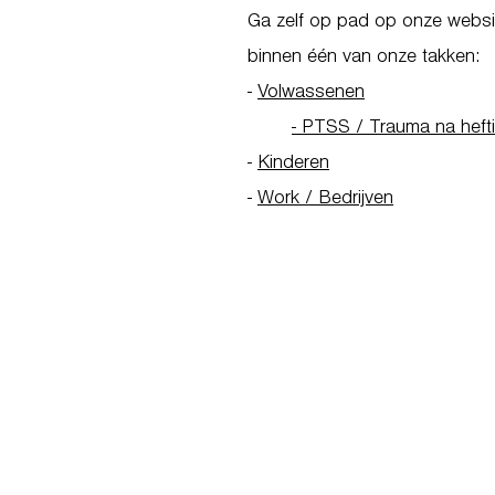
Ga zelf op pad op onze websit
binnen één van onze takken:
-
Volwassenen
- PTSS / Trauma na heft
-
Kinderen
-
Work / Bedrijven
Go to Homepage