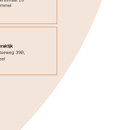
ersstraat 20
ommel
raktijk
tseweg 39B,
eel