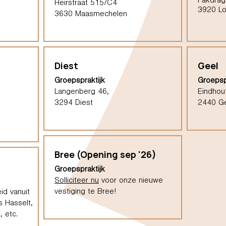
Pakdrag
Heirstraat 515/C4
3920 L
3630 Maasmechelen
Diest
Geel
Groepspraktijk
Groepsp
Langenberg 46,
Eindhou
3294 Diest
2440 G
Bree (Opening sep '26)
Groepspraktijk
Solliciteer nu
voor onze nieuwe
vestiging te Bree!
id vanuit
s Hasselt,
 etc.