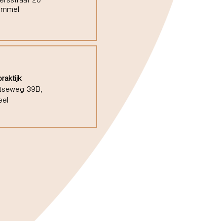
ersstraat 20
ommel
raktijk
tseweg 39B,
eel