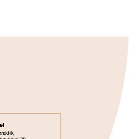
el
raktijk