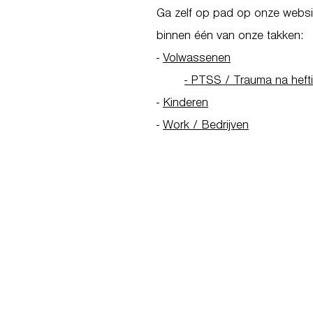
Ga zelf op pad op onze websit
binnen één van onze takken:
-
Volwassenen
- PTSS / Trauma na heft
-
Kinderen
-
Work / Bedrijven
Go to Homepage