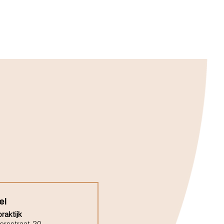
el
raktijk