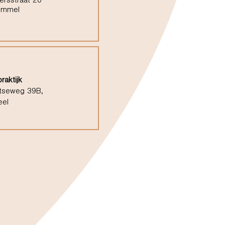
ersstraat 20
ommel
raktijk
tseweg 39B,
eel