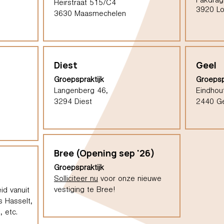
Pakdrag
Heirstraat 515/C4
3920 L
3630 Maasmechelen
Diest
Geel
Groepspraktijk
Groepsp
Langenberg 46,
Eindhou
3294 Diest
2440 G
Bree (Opening sep '26)
Groepspraktijk
Solliciteer nu
voor onze nieuwe
vestiging te Bree!
id vanuit
s Hasselt,
 etc.