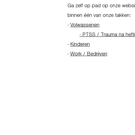
Ga zelf op pad op onze websit
binnen één van onze takken:
-
Volwassenen
- PTSS / Trauma na heft
-
Kinderen
-
Work / Bedrijven
Go to Homepage