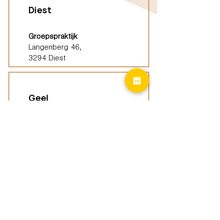
Diest
Groepspraktijk
Langenberg 46,
3294 Diest
Geel
Groepspraktijk
Eindhoutseweg 39B,
2440 Geel
Limburg
Vindplaatsen (ELP)