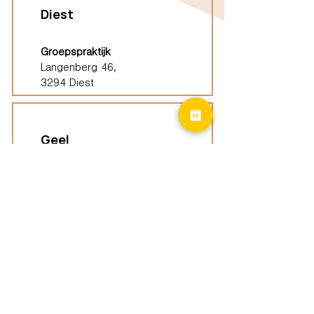
Diest
Groepspraktijk
Langenberg 46,
3294 Diest
Geel
Groepspraktijk
Eindhoutseweg 39B,
2440 Geel
Limburg
Vindplaatsen (ELP)