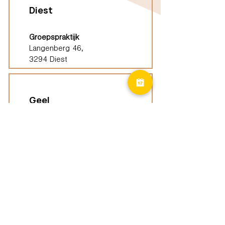
Diest
Groepspraktijk
Langenberg 46,
3294 Diest
Geel
Groepspraktijk
Eindhoutseweg 39B,
2440 Geel
Limburg
Vindplaatsen (ELP)