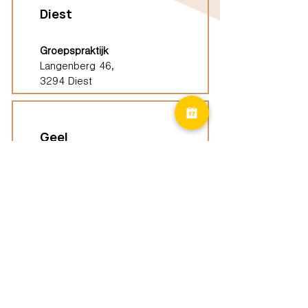
Diest
Groepspraktijk
Langenberg 46,
3294 Diest
Geel
Groepspraktijk
Eindhoutseweg 39B,
2440 Geel
Limburg
Vindplaatsen (ELP)