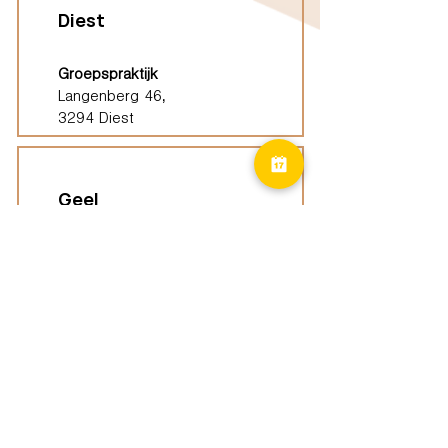
Diest
Groepspraktijk
Langenberg 46,
3294 Diest
Geel
Groepspraktijk
Eindhoutseweg 39B,
2440 Geel
Limburg
Vindplaatsen (ELP)