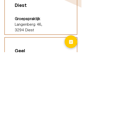
Diest
Groepspraktijk
Langenberg 46,
3294 Diest
Geel
Groepspraktijk
Eindhoutseweg 39B,
2440 Geel
Limburg
Vindplaatsen (ELP)