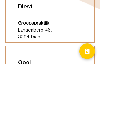
Diest
Groepspraktijk
Langenberg 46,
3294 Diest
Geel
Groepspraktijk
Eindhoutseweg 39B,
2440 Geel
Limburg
Vindplaatsen (ELP)