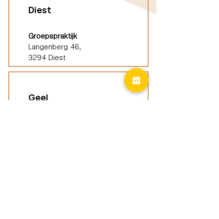
Diest
Groepspraktijk
Langenberg 46,
3294 Diest
Geel
Groepspraktijk
Eindhoutseweg 39B,
2440 Geel
Limburg
Vindplaatsen (ELP)