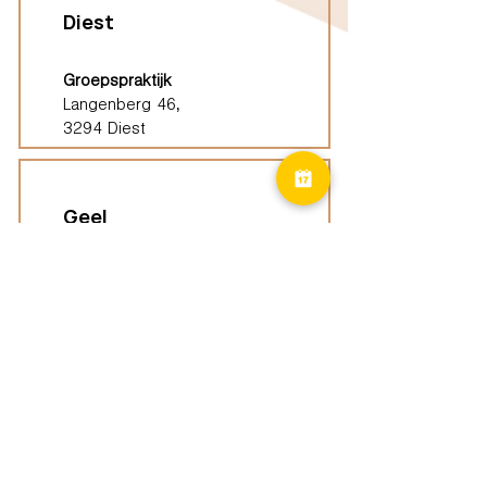
Diest
Groepspraktijk
Langenberg 46,
3294 Diest
Geel
Groepspraktijk
Eindhoutseweg 39B,
2440 Geel
Limburg
Vindplaatsen (ELP)