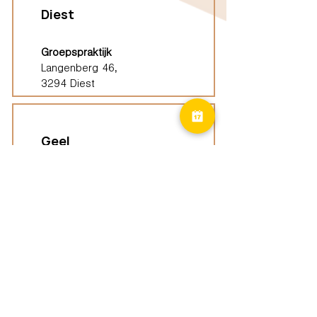
Diest
Groepspraktijk
Langenberg 46,
3294 Diest
Geel
Groepspraktijk
Eindhoutseweg 39B,
2440 Geel
Limburg
Vindplaatsen (ELP)