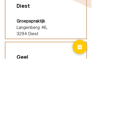
Diest
Groepspraktijk
Langenberg 46,
3294 Diest
Geel
Groepspraktijk
Eindhoutseweg 39B,
2440 Geel
Limburg
Vindplaatsen (ELP)