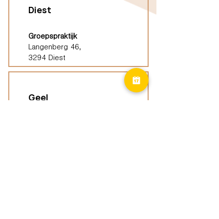
Diest
Groepspraktijk
Langenberg 46,
3294 Diest
Geel
Groepspraktijk
Eindhoutseweg 39B,
2440 Geel
Limburg
Vindplaatsen (ELP)