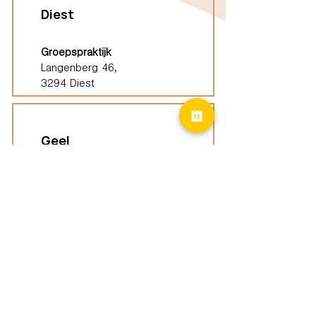
Diest
Groepspraktijk
Langenberg 46,
3294 Diest
Geel
Groepspraktijk
Eindhoutseweg 39B,
2440 Geel
Limburg
Vindplaatsen (ELP)