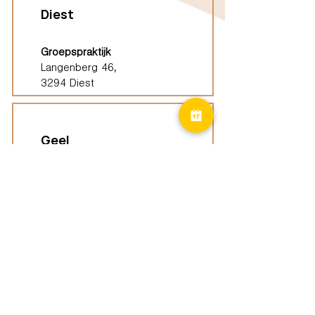
Diest
Groepspraktijk
Langenberg 46,
3294 Diest
Geel
Groepspraktijk
Eindhoutseweg 39B,
2440 Geel
Limburg
Vindplaatsen (ELP)