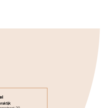
el
raktijk