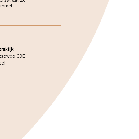
ersstraat 20
ommel
raktijk
tseweg 39B,
eel