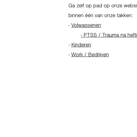
Ga zelf op pad op onze websit
binnen één van onze takken:
-
Volwassenen
- PTSS / Trauma na heft
-
Kinderen
-
Work / Bedrijven
Go to Homepage