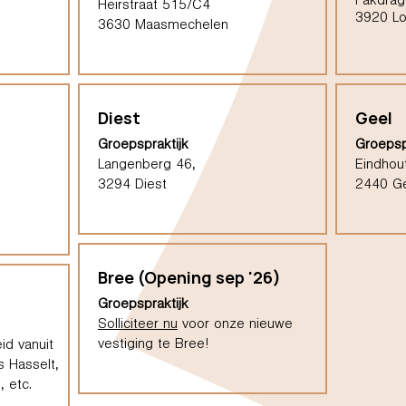
Pakdrag
Heirstraat 515/C4
3920 L
3630 Maasmechelen
Diest
Geel
Groepspraktijk
Groepsp
Langenberg 46,
Eindhou
3294 Diest
2440 G
Bree (Opening sep '26)
Groepspraktijk
Solliciteer nu
voor onze nieuwe
vestiging te Bree!
id vanuit
s Hasselt,
 etc.