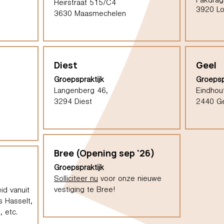
Pakdrag
Heirstraat 515/C4
3920 L
3630 Maasmechelen
Diest
Geel
Groepspraktijk
Groepsp
Langenberg 46,
Eindhou
3294 Diest
2440 G
Bree (Opening sep '26)
Groepspraktijk
Solliciteer nu
voor onze nieuwe
vestiging te Bree!
id vanuit
s Hasselt,
 etc.