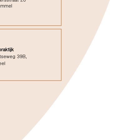
ersstraat 20
ommel
raktijk
tseweg 39B,
eel