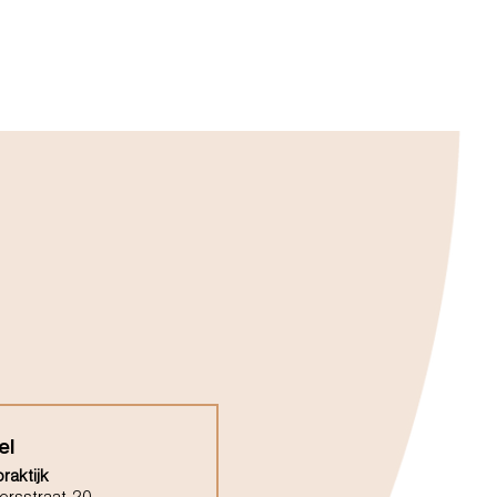
el
raktijk