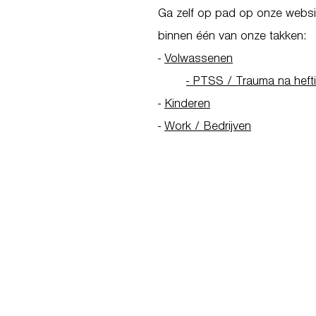
Ga zelf op pad op onze websit
binnen één van onze takken:
-
Volwassenen
- PTSS / Trauma na heft
-
Kinderen
-
Work / Bedrijven
Go to Homepage