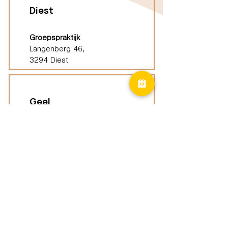
Diest
Groepspraktijk
Langenberg 46,
3294 Diest
Geel
Groepspraktijk
Eindhoutseweg 39B,
2440 Geel
Limburg
Vindplaatsen (ELP)