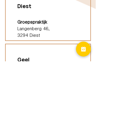
Diest
Groepspraktijk
Langenberg 46,
3294 Diest
Geel
Groepspraktijk
Eindhoutseweg 39B,
2440 Geel
Limburg
Vindplaatsen (ELP)