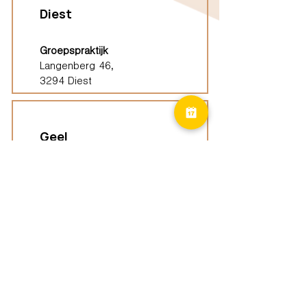
Diest
Groepspraktijk
Langenberg 46,
3294 Diest
Geel
Groepspraktijk
Eindhoutseweg 39B,
2440 Geel
Limburg
Vindplaatsen (ELP)