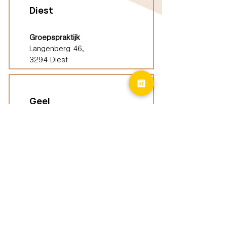
Diest
Groepspraktijk
Langenberg 46,
3294 Diest
Geel
Groepspraktijk
Eindhoutseweg 39B,
2440 Geel
Limburg
Vindplaatsen (ELP)