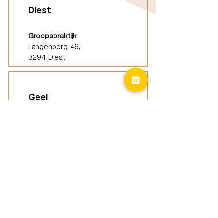
Diest
Groepspraktijk
Langenberg 46,
3294 Diest
Geel
Groepspraktijk
Eindhoutseweg 39B,
2440 Geel
Limburg
Vindplaatsen (ELP)