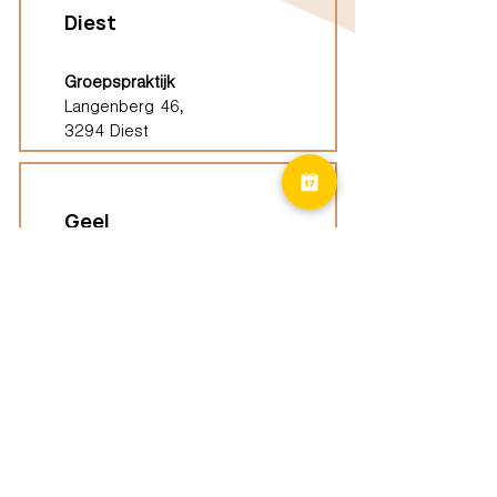
Diest
Groepspraktijk
Langenberg 46,
3294 Diest
Geel
Groepspraktijk
Eindhoutseweg 39B,
2440 Geel
Limburg
Vindplaatsen (ELP)