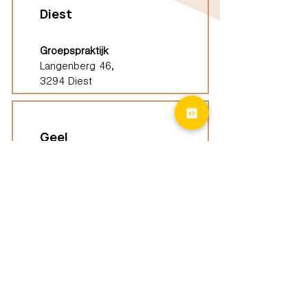
Diest
Groepspraktijk
Langenberg 46,
3294 Diest
Geel
Groepspraktijk
Eindhoutseweg 39B,
2440 Geel
Limburg
Vindplaatsen (ELP)