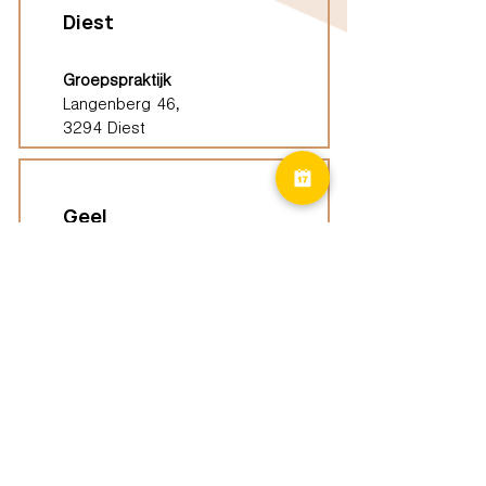
Diest
Groepspraktijk
Langenberg 46,
3294 Diest
Geel
Groepspraktijk
Eindhoutseweg 39B,
2440 Geel
Limburg
Vindplaatsen (ELP)