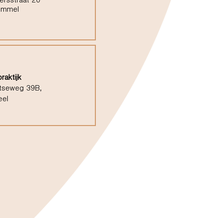
ersstraat 20
ommel
raktijk
tseweg 39B,
eel