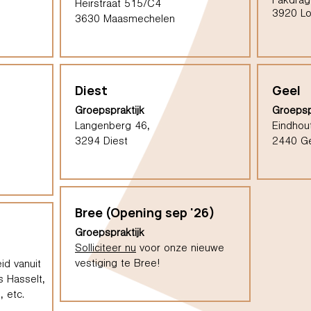
Pakdrag
Heirstraat 515/C4
3920 L
3630 Maasmechelen
Diest
Geel
Groepspraktijk
Groepsp
Langenberg 46,
Eindhou
3294 Diest
2440 G
Bree (Opening sep '26)
Groepspraktijk
Solliciteer nu
voor onze nieuwe
vestiging te Bree!
id vanuit
s Hasselt,
 etc.