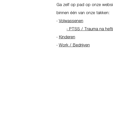
Ga zelf op pad op onze websit
binnen één van onze takken:
-
Volwassenen
- PTSS / Trauma na heft
-
Kinderen
-
Work / Bedrijven
Go to Homepage