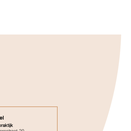
el
raktijk