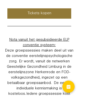
Tickets kopen
Nota vanuit het gesubsidieerde ELP
conventie systeem:
Deze groepssessies maken deel uit van
de conventie eerstelijnspsychologische
zorg. Er wordt, vanuit de netwerken
Geestelijke Gezondheid Limburg in de
eerstelijnszone Herkenrode en FOD-
volksgezondheid, ingezet op een
betaalbaar groepsaanbod. De eerste
individuele kennismaking is
kosteloos. Iedere groepssessie kost
2,5€. De groep bestaat uit minimum 4 en
maximum 15 personen.